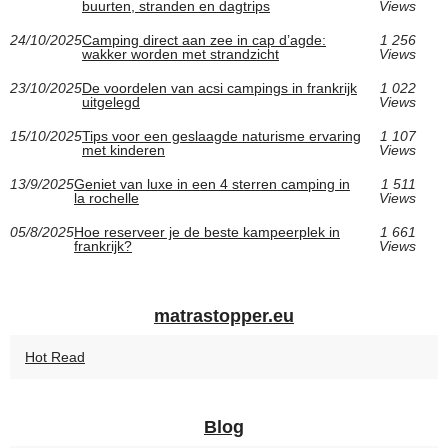
buurten, stranden en dagtrips
Views
24/10/2025
Camping direct aan zee in cap d’agde:
1 256
wakker worden met strandzicht
Views
23/10/2025
De voordelen van acsi campings in frankrijk
1 022
uitgelegd
Views
15/10/2025
Tips voor een geslaagde naturisme ervaring
1 107
met kinderen
Views
13/9/2025
Geniet van luxe in een 4 sterren camping in
1 511
la rochelle
Views
05/8/2025
Hoe reserveer je de beste kampeerplek in
1 661
frankrijk?
Views
matrastopper.eu
Hot Read
Blog