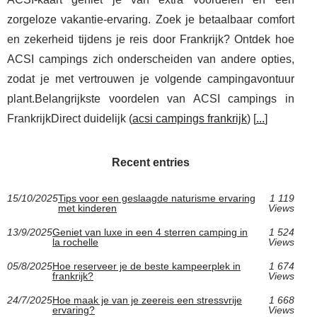
zorgeloze vakantie-ervaring. Zoek je betaalbaar comfort
en zekerheid tijdens je reis door Frankrijk? Ontdek hoe
ACSI campings zich onderscheiden van andere opties,
zodat je met vertrouwen je volgende campingavontuur
plant.Belangrijkste voordelen van ACSI campings in
FrankrijkDirect duidelijk (
acsi campings frankrijk
) [
...
]
Recent entries
15/10/2025
Tips voor een geslaagde naturisme ervaring
1 119
met kinderen
Views
13/9/2025
Geniet van luxe in een 4 sterren camping in
1 524
la rochelle
Views
05/8/2025
Hoe reserveer je de beste kampeerplek in
1 674
frankrijk?
Views
24/7/2025
Hoe maak je van je zeereis een stressvrije
1 668
ervaring?
Views