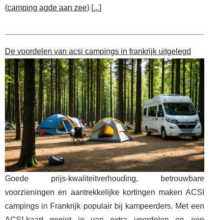
(
camping agde aan zee
) [
...
]
De voordelen van acsi campings in frankrijk uitgelegd
Goede prijs-kwaliteitverhouding, betrouwbare
voorzieningen en aantrekkelijke kortingen maken ACSI
campings in Frankrijk populair bij kampeerders. Met een
ACSI-kaart geniet je van extra voordelen en een